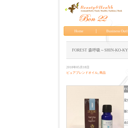
Home
Business Outl
FOREST 森呼吸～SHIN-KO-K
2018年05月18日
ピュアブレンドオイル
,
商品
F
定
販
在