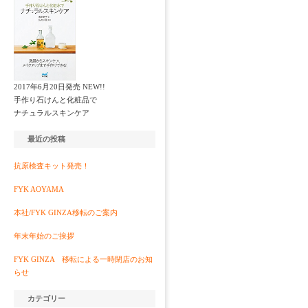
2017年6月20日発売 NEW!!
手作り石けんと化粧品で
ナチュラルスキンケア
最近の投稿
抗原検査キット発売！
FYK AOYAMA
本社/FYK GINZA移転のご案内
年末年始のご挨拶
FYK GINZA 移転による一時閉店のお知
らせ
カテゴリー