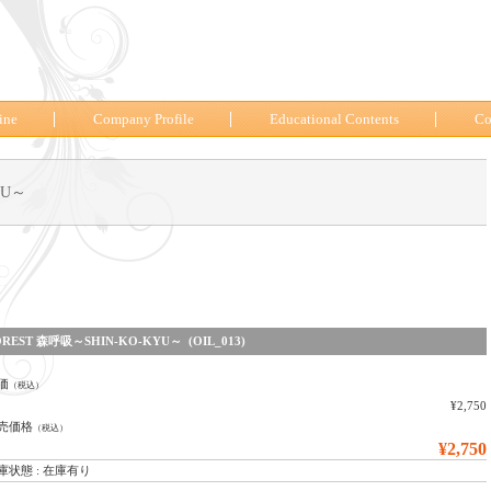
ine
Company Profile
Educational Contents
Co
YU～
OREST 森呼吸～SHIN-KO-KYU～ (OIL_013)
価
（税込）
¥2,750
売価格
（税込）
¥2,750
庫状態 : 在庫有り