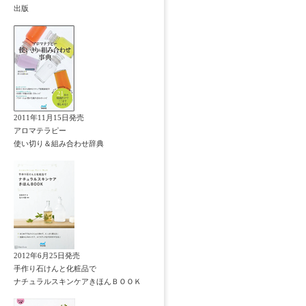
出版
2011年11月15日発売
アロマテラピー
使い切り＆組み合わせ辞典
2012年6月25日発売
手作り石けんと化粧品で
ナチュラルスキンケアきほんＢＯＯＫ