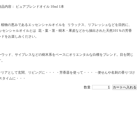
商品内容： ピュアブレンドオイル 10ml 1本
は、植物の恵みであるエッセンシャルオイルを リラックス、リフレッシュなどを目的に、
ッセンシャルオイルとは 花・葉・茎・樹木・果皮などから抽出された天然101％の芳香
ンドをお楽しみください。
～ 檜、ホーウッド、サイプレスなどの樹木系をベースにオリエンタルな白檀をブレンド。目を閉じ
す。
テリアとして玄関、リビングに・・・ ・芳香器を使って・・・ ・便せんや名刺の香りづけ
スタイムに・・・
数量