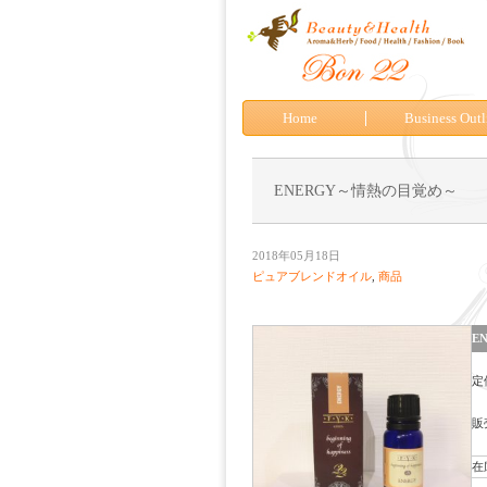
Home
Business Outl
ENERGY～情熱の目覚め～
2018年05月18日
ピュアブレンドオイル
,
商品
E
定
販
在