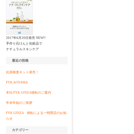
2017年6月20日発売 NEW!!
手作り石けんと化粧品で
ナチュラルスキンケア
最近の投稿
抗原検査キット発売！
FYK AOYAMA
本社/FYK GINZA移転のご案内
年末年始のご挨拶
FYK GINZA 移転による一時閉店のお知
らせ
カテゴリー