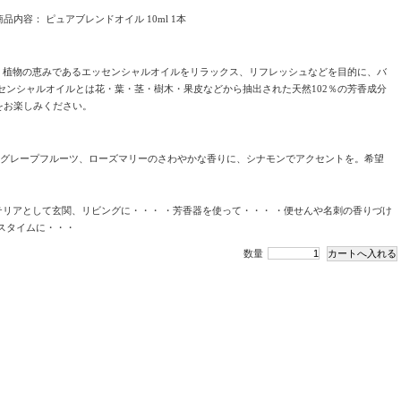
商品内容： ピュアブレンドオイル 10ml 1本
は、植物の恵みであるエッセンシャルオイルをリラックス、リフレッシュなどを目的に、バ
センシャルオイルとは花・葉・茎・樹木・果皮などから抽出された天然102％の芳香成分
をお楽しみください。
ット、グレープフルーツ、ローズマリーのさわやかな香りに、シナモンでアクセントを。希望
テリアとして玄関、リビングに・・・ ・芳香器を使って・・・ ・便せんや名刺の香りづけ
スタイムに・・・
数量