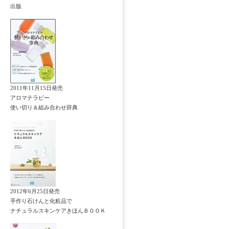
出版
2011年11月15日発売
アロマテラピー
使い切り＆組み合わせ辞典
2012年6月25日発売
手作り石けんと化粧品で
ナチュラルスキンケアきほんＢＯＯＫ