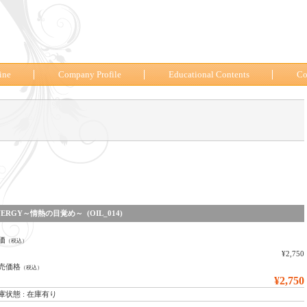
ine
Company Profile
Educational Contents
Co
NERGY～情熱の目覚め～ (OIL_014)
価
（税込）
¥2,750
売価格
（税込）
¥2,750
庫状態 : 在庫有り