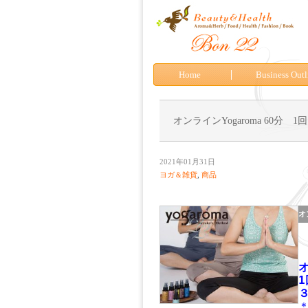
Home
Business Outl
オンラインYogaroma 60分 1回
2021年01月31日
ヨガ＆雑貨
,
商品
オ
オ
３