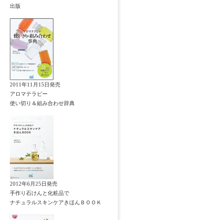
出版
2011年11月15日発売
アロマテラピー
使い切り＆組み合わせ辞典
2012年6月25日発売
手作り石けんと化粧品で
ナチュラルスキンケアきほんＢＯＯＫ