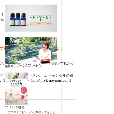
入室！
レッスンスタート！
文番号を備考に入力してください。
ルネームもしくはニックネームのいずれかが
栗原冬子オフィシャルブログ
ずつ予約をお取り下さい。 ③ キャンセルの締
info@fyk-aoyama.com）
INEまたはメール（
2019.11.25発売
「アロマテラピーレシピ事典」マイナビ