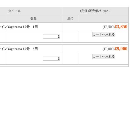
タイトル
(定価)販売価格
（税込）
数量
単位
¥3,850
インYogaroma 60分 1回
(¥3,500)
¥9,900
インYogaroma 60分 3回
(¥9,000)