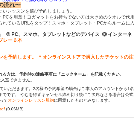
の流れ〜
・PCを用意！
ヨガマットをお持ちでない方は
られているURLをタップ！
スマホ・タブレット・PCからルームに
」
② PC、スマホ、タブレットなどのデバイス
③ インターネ
スプレー６本
ンを予約します。
＊オンラインストアで購入したチケットの注
される方は、予約時の連絡事項に「ニックネーム」を記載ください。
フ
は入室できません。
ていただきます。2名様の予約希望の場合はご本人のアカウントから1名
でです。 やむを得ずキャンセル締め切り後にご欠席なさる場合は公式L
って
オンラインレッスン規約
に同意したものとみなします。
df
(0.06MB)