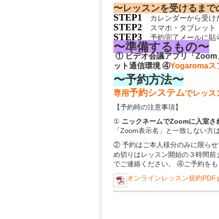
〜レッスンを受けるまで
STEP1
STEP2
スマホ・タブレット
STEP3
予約完了メールに貼
〜準備するもの〜
① ビデオ会議アプリ「Zoom
ット通信環境 ④
Yogaroma
〜予約方法〜
予約システム
専用
でレッス
【予約時の注意事項】
①
ニックネームでZoomに入室
「Zoom表示名」と一致しない方
② 予約はご本人様分のみに限らせ
め切りはレッスン開始の３時間前ま
でご連絡ください。 ④ご予約をも
オンラインレッスン規約PDF.p