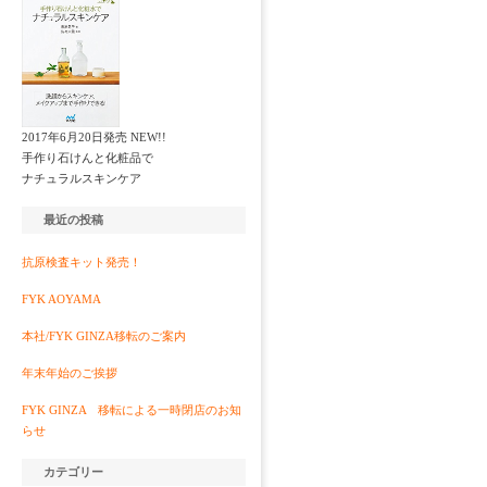
2017年6月20日発売 NEW!!
手作り石けんと化粧品で
ナチュラルスキンケア
最近の投稿
抗原検査キット発売！
FYK AOYAMA
本社/FYK GINZA移転のご案内
年末年始のご挨拶
FYK GINZA 移転による一時閉店のお知
らせ
カテゴリー